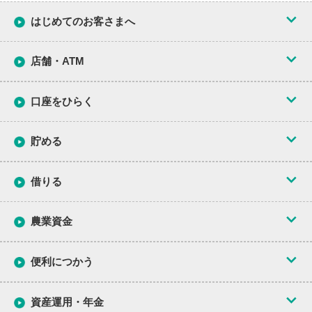
はじめてのお客さまへ
ＪＡバンクの概要
店舗・ATM
安心便利な理由
ＪＡ別検索/市町村別検索
口座をひらく
セーフティーネット
ＪＡバンクアプリ
プラス
貯める
地域密着型金融機関
取引時確認に関する
お客様へのお願い
総合口座
借りる
ＪＡバンクＨＰ（全国）
定期貯金
農業資金
農業資金
定期積金
住宅ローン
農業資金一覧について
便利につかう
その他の貯金商品
マイカーローン
農業資金にかかる
方針について
ＪＡバンク徳島
優遇プログラム
資産運用・年金